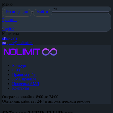
Меню
ru
Регистрация
Войти
Русский
English
Контакты
написать
support@nolimit.cc
Конкурс
FAQ
Правила сайта
AML правила
Проверка АМЛ
Контакты
Оператор онлайн с 8:00 до 24:00
Обменник работает 24/7 в автоматическом режиме