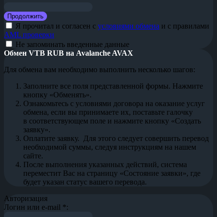
Я прочитал и согласен с
условиями обмена
и с правилами
AML проверки
Не запоминать введенные данные
Обмен VTB RUB на Avalanche AVAX
Для обмена вам необходимо выполнить несколько шагов:
Заполните все поля представленной формы. Нажмите
кнопку «Обменять».
Ознакомьтесь с условиями договора на оказание услуг
обмена, если вы принимаете их, поставьте галочку
в соответствующем поле и нажмите кнопку «Создать
заявку».
Оплатите заявку. Для этого следует совершить перевод
необходимой суммы, следуя инструкциям на нашем
сайте.
После выполнения указанных действий, система
переместит Вас на страницу «Состояние заявки», где
будет указан статус вашего перевода.
Авторизация
Логин или e-mail
*
: