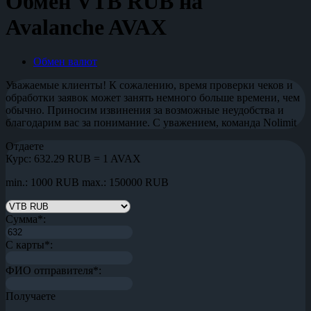
Обмен VTB RUB на
Avalanche AVAX
Обмен валют
Уважаемые клиенты! К сожалению, время проверки чеков и
обработки заявок может занять немного больше времени, чем
обычно. Приносим извинения за возможные неудобства и
благодарим вас за понимание. С уважением, команда Nolimit
Отдаете
Курс:
632.29 RUB = 1 AVAX
min.: 1000 RUB
max.: 150000 RUB
Сумма
*
:
С карты
*
:
ФИО отправителя
*
:
Получаете