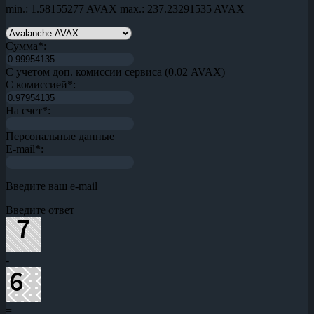
min.: 1.58155277 AVAX
max.: 237.23291535 AVAX
Сумма
*
:
С учетом доп. комиссии сервиса (0.02 AVAX)
С комиссией
*
:
На счет
*
:
Персональные данные
E-mail
*
:
Введите ваш e-mail
Введите ответ
-
=