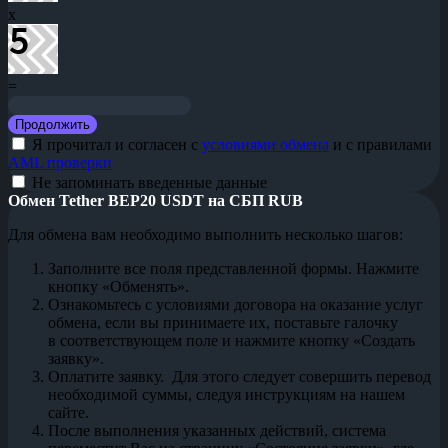
x
=
Я прочитал и согласен с
условиями обмена
и с правилами
AML проверки
Не запоминать введенные данные
Обмен Tether BEP20 USDT на СБП RUB
Для обмена вам необходимо выполнить несколько шагов:
Заполните все поля представленной формы. Нажмите
кнопку «Обменять».
Ознакомьтесь с условиями договора на оказание услуг
обмена, если вы принимаете их, поставьте галочку
в соответствующем поле и нажмите кнопку «Создать
заявку».
Оплатите заявку. Для этого следует совершить перевод
необходимой суммы, следуя инструкциям на нашем
сайте.
После выполнения указанных действий, система