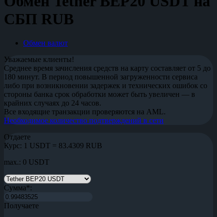
Обмен Tether BEP20 USDT на
СБП RUB
Обмен валют
Уважаемые клиенты!
Среднее время зачисления средств на карту составляет от 5 до
180 минут. В период повышенной загруженности сервиса
либо при возникновении задержек и технических ошибок со
стороны банка срок обработки может быть увеличен — в
крайних случаях до 24 часов.
Все входящие транзакции проверяются на AML.
Необходимое количество подтверждений в сети
Отдаете
Курс:
1 USDT = 83.4309 RUB
max.: 0 USDT
Сумма
*
:
Получаете