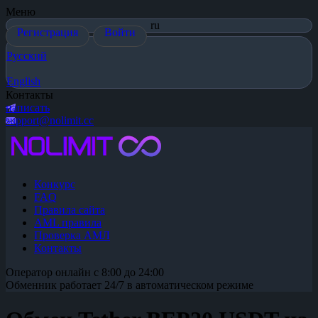
Меню
ru
Регистрация
Войти
Русский
English
Контакты
написать
support@nolimit.cc
Конкурс
FAQ
Правила сайта
AML правила
Проверка АМЛ
Контакты
Оператор онлайн с 8:00 до 24:00
Обменник работает 24/7 в автоматическом режиме