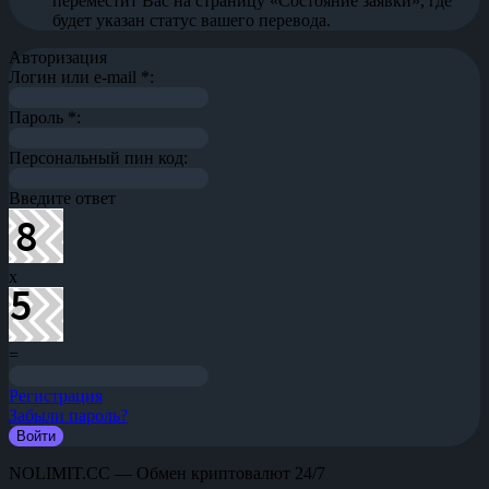
переместит Вас на страницу «Состояние заявки», где
будет указан статус вашего перевода.
Авторизация
Логин или e-mail
*
:
Пароль
*
:
Персональный пин код:
Введите ответ
x
=
Регистрация
Забыли пароль?
NOLIMIT.CC — Обмен криптовалют 24/7