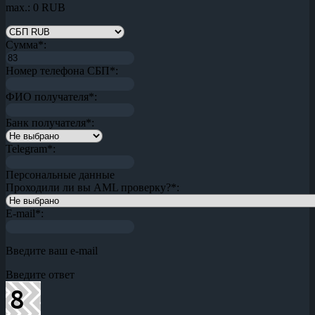
max.: 0 RUB
Сумма
*
:
Номер телефона СБП
*
:
ФИО получателя
*
:
Банк получателя
*
:
Telegram
*
:
Персональные данные
Проходили ли вы AML проверку?
*
:
E-mail
*
:
Введите ваш e-mail
Введите ответ