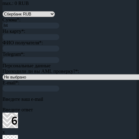
max.: 0 RUB
Сумма
*
:
На карту
*
:
ФИО получателя
*
:
Telegram
*
:
Персональные данные
Проходили ли вы AML проверку?
*
:
E-mail
*
:
Введите ваш e-mail
Введите ответ
x