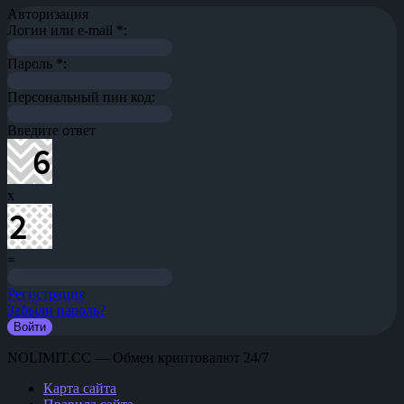
Авторизация
Логин или e-mail
*
:
Пароль
*
:
Персональный пин код:
Введите ответ
x
=
Регистрация
Забыли пароль?
NOLIMIT.CC — Обмен криптовалют 24/7
Карта сайта