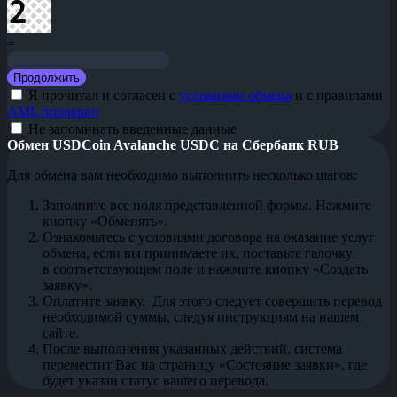
=
Я прочитал и согласен с
условиями обмена
и с правилами
AML проверки
Не запоминать введенные данные
Обмен USDCoin Avalanche USDC на Сбербанк RUB
Для обмена вам необходимо выполнить несколько шагов:
Заполните все поля представленной формы. Нажмите
кнопку «Обменять».
Ознакомьтесь с условиями договора на оказание услуг
обмена, если вы принимаете их, поставьте галочку
в соответствующем поле и нажмите кнопку «Создать
заявку».
Оплатите заявку. Для этого следует совершить перевод
необходимой суммы, следуя инструкциям на нашем
сайте.
После выполнения указанных действий, система
переместит Вас на страницу «Состояние заявки», где
будет указан статус вашего перевода.