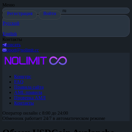
Меню
ru
Регистрация
Войти
Русский
English
Контакты
написать
support@nolimit.cc
Конкурс
FAQ
Правила сайта
AML правила
Проверка АМЛ
Контакты
Оператор онлайн с 8:00 до 24:00
Обменник работает 24/7 в автоматическом режиме