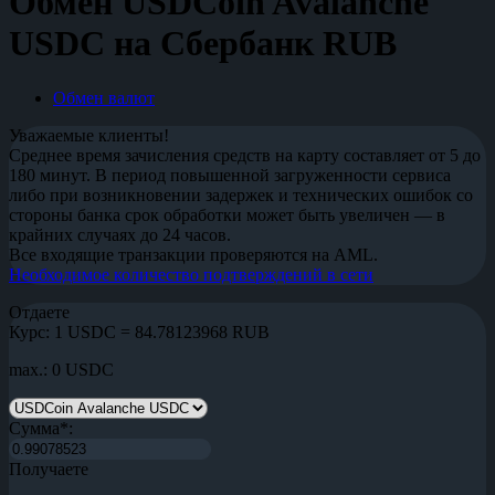
Обмен USDCoin Avalanche
USDC на Сбербанк RUB
Обмен валют
Уважаемые клиенты!
Среднее время зачисления средств на карту составляет от 5 до
180 минут. В период повышенной загруженности сервиса
либо при возникновении задержек и технических ошибок со
стороны банка срок обработки может быть увеличен — в
крайних случаях до 24 часов.
Все входящие транзакции проверяются на AML.
Необходимое количество подтверждений в сети
Отдаете
Курс:
1 USDC = 84.78123968 RUB
max.: 0 USDC
Сумма
*
:
Получаете