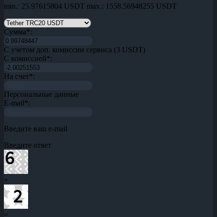
min.: 25.97615804 USDT
max.: 1558.56948255 USDT
Сумма
*
:
С учетом доп. комиссии сервиса (3 USDT)
С комиссией
*
:
На счет
*
:
Персональные данные
E-mail
*
:
Введите ваш e-mail
Введите ответ
+
=