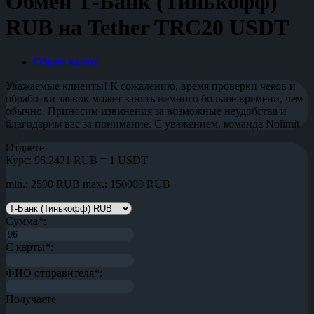
Обмен Т-Банк (Тинькофф)
RUB на Tether TRC20 USDT
Обмен валют
Уважаемые клиенты! К сожалению, время проверки чеков и
обработки заявок может занять немного больше времени, чем
обычно. Приносим извинения за возможные неудобства и
благодарим вас за понимание. С уважением, команда Nolimit
Отдаете
Курс:
96.2421 RUB = 1 USDT
min.: 2500 RUB
max.: 150000 RUB
Сумма
*
:
С карты
*
:
ФИО отправителя
*
:
Получаете