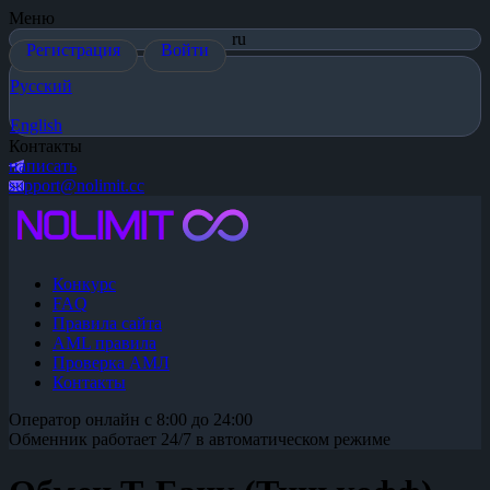
Меню
ru
Регистрация
Войти
Русский
English
Контакты
написать
support@nolimit.cc
Конкурс
FAQ
Правила сайта
AML правила
Проверка АМЛ
Контакты
Оператор онлайн с 8:00 до 24:00
Обменник работает 24/7 в автоматическом режиме