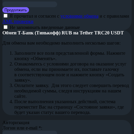
Я прочитал и согласен с
условиями обмена
и с правилами
AML проверки
Не запоминать введенные данные
Обмен Т-Банк (Тинькофф) RUB на Tether TRC20 USDT
Для обмена вам необходимо выполнить несколько шагов:
Заполните все поля представленной формы. Нажмите
кнопку «Обменять».
Ознакомьтесь с условиями договора на оказание услуг
обмена, если вы принимаете их, поставьте галочку
в соответствующем поле и нажмите кнопку «Создать
заявку».
Оплатите заявку. Для этого следует совершить перевод
необходимой суммы, следуя инструкциям на нашем
сайте.
После выполнения указанных действий, система
переместит Вас на страницу «Состояние заявки», где
будет указан статус вашего перевода.
Авторизация
Логин или e-mail
*
: