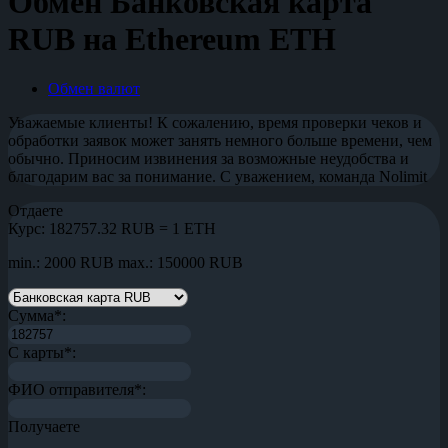
Обмен Банковская карта
RUB на Ethereum ETH
Обмен валют
Уважаемые клиенты! К сожалению, время проверки чеков и
обработки заявок может занять немного больше времени, чем
обычно. Приносим извинения за возможные неудобства и
благодарим вас за понимание. С уважением, команда Nolimit
Отдаете
Курс:
182757.32 RUB = 1 ETH
min.: 2000 RUB
max.: 150000 RUB
Сумма
*
:
С карты
*
:
ФИО отправителя
*
:
Получаете