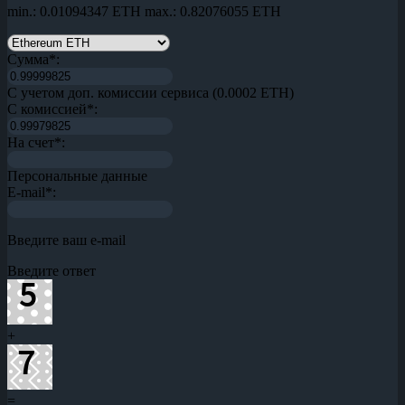
min.: 0.01094347 ETH
max.: 0.82076055 ETH
Сумма
*
:
С учетом доп. комиссии сервиса (0.0002 ETH)
С комиссией
*
:
На счет
*
:
Персональные данные
E-mail
*
:
Введите ваш e-mail
Введите ответ
+
=