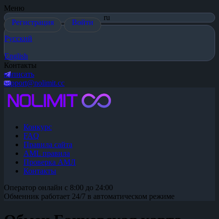
Меню
ru
Регистрация
Войти
Русский
English
Контакты
написать
support@nolimit.cc
Конкурс
FAQ
Правила сайта
AML правила
Проверка АМЛ
Контакты
Оператор онлайн с 8:00 до 24:00
Обменник работает 24/7 в автоматическом режиме