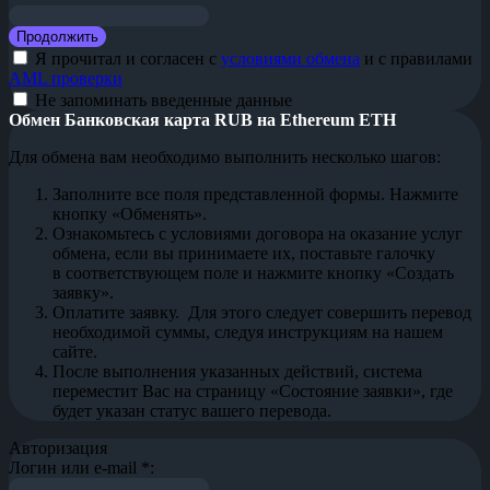
Я прочитал и согласен с
условиями обмена
и с правилами
AML проверки
Не запоминать введенные данные
Обмен Банковская карта RUB на Ethereum ETH
Для обмена вам необходимо выполнить несколько шагов:
Заполните все поля представленной формы. Нажмите
кнопку «Обменять».
Ознакомьтесь с условиями договора на оказание услуг
обмена, если вы принимаете их, поставьте галочку
в соответствующем поле и нажмите кнопку «Создать
заявку».
Оплатите заявку. Для этого следует совершить перевод
необходимой суммы, следуя инструкциям на нашем
сайте.
После выполнения указанных действий, система
переместит Вас на страницу «Состояние заявки», где
будет указан статус вашего перевода.
Авторизация
Логин или e-mail
*
: