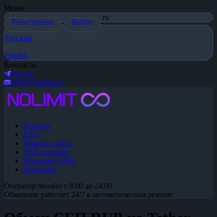
Меню
ru
Регистрация
Войти
Русский
English
Контакты
написать
support@nolimit.cc
Конкурс
FAQ
Правила сайта
AML правила
Проверка АМЛ
Контакты
Оператор онлайн с 8:00 до 24:00
Обменник работает 24/7 в автоматическом режиме