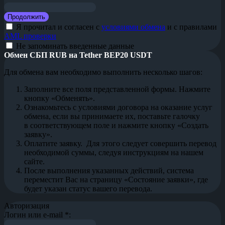
Я прочитал и согласен с
условиями обмена
и с правилами
AML проверки
Не запоминать введенные данные
Обмен СБП RUB на Tether BEP20 USDT
Для обмена вам необходимо выполнить несколько шагов:
Заполните все поля представленной формы. Нажмите
кнопку «Обменять».
Ознакомьтесь с условиями договора на оказание услуг
обмена, если вы принимаете их, поставьте галочку
в соответствующем поле и нажмите кнопку «Создать
заявку».
Оплатите заявку. Для этого следует совершить перевод
необходимой суммы, следуя инструкциям на нашем
сайте.
После выполнения указанных действий, система
переместит Вас на страницу «Состояние заявки», где
будет указан статус вашего перевода.
Авторизация
Логин или e-mail
*
: