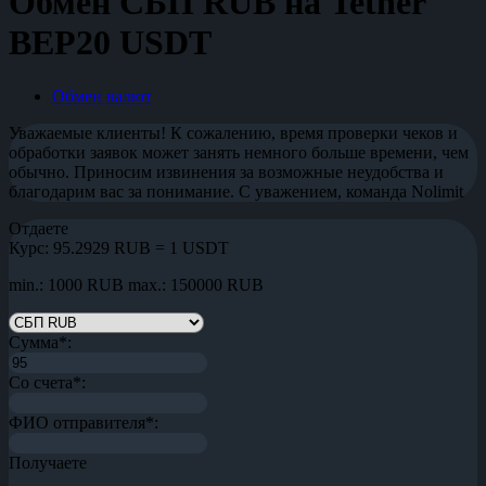
Обмен СБП RUB на Tether
BEP20 USDT
Обмен валют
Уважаемые клиенты! К сожалению, время проверки чеков и
обработки заявок может занять немного больше времени, чем
обычно. Приносим извинения за возможные неудобства и
благодарим вас за понимание. С уважением, команда Nolimit
Отдаете
Курс:
95.2929 RUB = 1 USDT
min.: 1000 RUB
max.: 150000 RUB
Сумма
*
:
Со счета
*
:
ФИО отправителя
*
:
Получаете