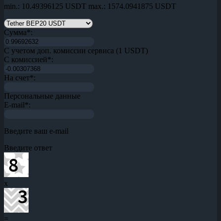
min.: 10.49396125 USDT
max.: 1574.0941875 USDT
Сумма
*
:
С учетом доп. комиссии сервиса (1 USDT)
С комиссией
*
:
На счет
*
:
Персональные данные
E-mail
*
:
Введите ваш e-mail
Введите ответ
x
=