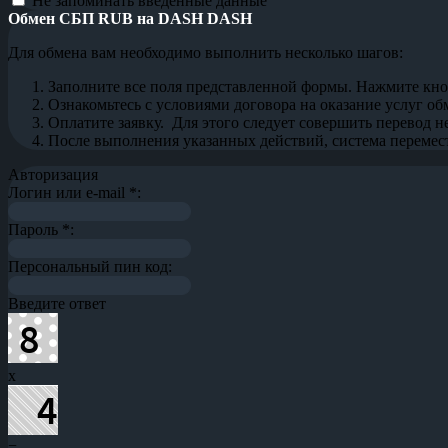
Не запоминать введенные данные
Обмен СБП RUB на DASH DASH
Для обмена вам необходимо выполнить несколько шагов:
Заполните все поля представленной формы. Нажмите кн
Ознакомьтесь с условиями договора на оказание услуг об
Оплатите заявку. Для этого следует совершить перевод 
После выполнения указанных действий, система перемести
Авторизация
Логин или e-mail
*
:
Пароль
*
:
Персональный пин код:
Введите ответ
x
=