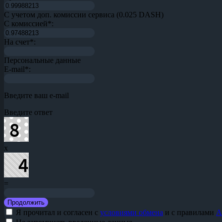
С учетом доп. комиссии сервиса (0.025 DASH)
С комиссией
*
:
На счет
*
:
Персональные данные
E-mail
*
:
Введите ваш e-mail
Введите ответ
x
=
Я прочитал и согласен с
условиями обмена
и с правилами
A