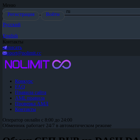
Меню
ru
Регистрация
Войти
Русский
English
Контакты
написать
support@nolimit.cc
Конкурс
FAQ
Правила сайта
AML правила
Проверка АМЛ
Контакты
Оператор онлайн с 8:00 до 24:00
Обменник работает 24/7 в автоматическом режиме