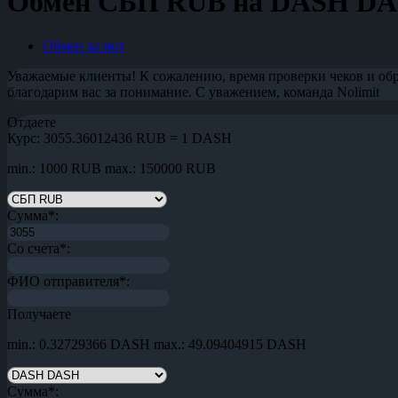
Обмен СБП RUB на DASH D
Обмен валют
Уважаемые клиенты! К сожалению, время проверки чеков и обр
благодарим вас за понимание. С уважением, команда Nolimit
Отдаете
Курс:
3055.36012436 RUB = 1 DASH
min.: 1000 RUB
max.: 150000 RUB
Сумма
*
:
Со счета
*
:
ФИО отправителя
*
:
Получаете
min.: 0.32729366 DASH
max.: 49.09404915 DASH
Сумма
*
: