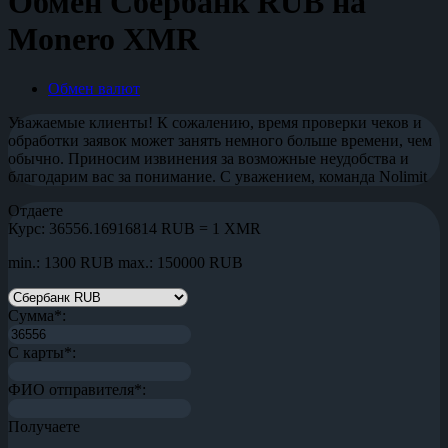
Обмен Сбербанк RUB на
Monero XMR
Обмен валют
Уважаемые клиенты! К сожалению, время проверки чеков и
обработки заявок может занять немного больше времени, чем
обычно. Приносим извинения за возможные неудобства и
благодарим вас за понимание. С уважением, команда Nolimit
Отдаете
Курс:
36556.16916814 RUB = 1 XMR
min.: 1300 RUB
max.: 150000 RUB
Сумма
*
:
С карты
*
:
ФИО отправителя
*
:
Получаете