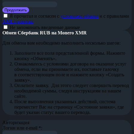
Я прочитал и согласен с
условиями обмена
и с правилами
AML проверки
Не запоминать введенные данные
Обмен Сбербанк RUB на Monero XMR
Для обмена вам необходимо выполнить несколько шагов:
Заполните все поля представленной формы. Нажмите
кнопку «Обменять».
Ознакомьтесь с условиями договора на оказание услуг
обмена, если вы принимаете их, поставьте галочку
в соответствующем поле и нажмите кнопку «Создать
заявку».
Оплатите заявку. Для этого следует совершить перевод
необходимой суммы, следуя инструкциям на нашем
сайте.
После выполнения указанных действий, система
переместит Вас на страницу «Состояние заявки», где
будет указан статус вашего перевода.
Авторизация
Логин или e-mail
*
: