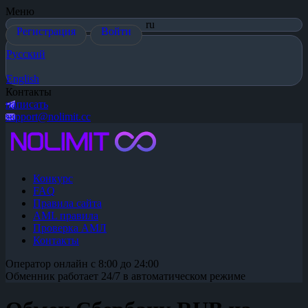
Меню
ru
Регистрация
Войти
Русский
English
Контакты
написать
support@nolimit.cc
Конкурс
FAQ
Правила сайта
AML правила
Проверка АМЛ
Контакты
Оператор онлайн с 8:00 до 24:00
Обменник работает 24/7 в автоматическом режиме