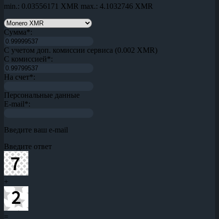
min.: 0.03556171 XMR
max.: 4.1032746 XMR
Сумма
*
:
С учетом доп. комиссии сервиса (0.002 XMR)
С комиссией
*
:
На счет
*
:
Персональные данные
E-mail
*
:
Введите ваш e-mail
Введите ответ
+
=