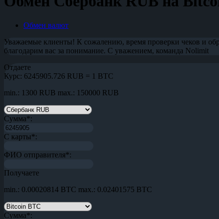
Обмен Сбербанк RUB на Bitco
Обмен валют
Уважаемые клиенты! К сожалению, время проверки чеков и обр
благодарим вас за понимание. С уважением, команда Nolimit
Отдаете
Курс:
6245905.726 RUB = 1 BTC
min.: 1300 RUB
max.: 150000 RUB
Сумма
*
:
С карты
*
:
ФИО отправителя
*
:
Получаете
min.: 0.00020814 BTC
max.: 0.02401575 BTC
Сумма
*
: