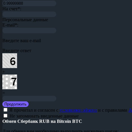
На счет
*
:
Персональные данные
E-mail
*
:
Введите ваш e-mail
Введите ответ
+
=
Я прочитал и согласен с
условиями обмена
и с правилами
A
Не запоминать введенные данные
Обмен Сбербанк RUB на Bitcoin BTC
Для обмена вам необходимо выполнить несколько шагов: