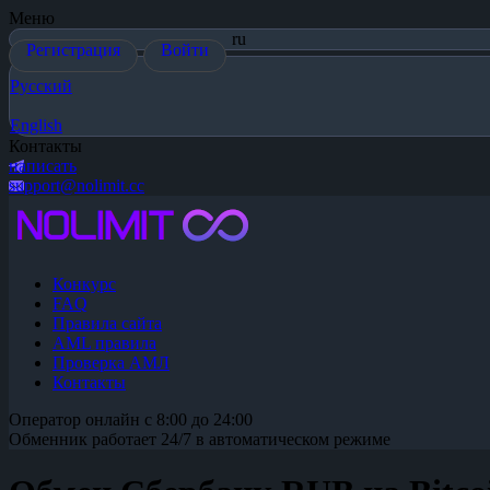
Меню
ru
Регистрация
Войти
Русский
English
Контакты
написать
support@nolimit.cc
Конкурс
FAQ
Правила сайта
AML правила
Проверка АМЛ
Контакты
Оператор онлайн с 8:00 до 24:00
Обменник работает 24/7 в автоматическом режиме