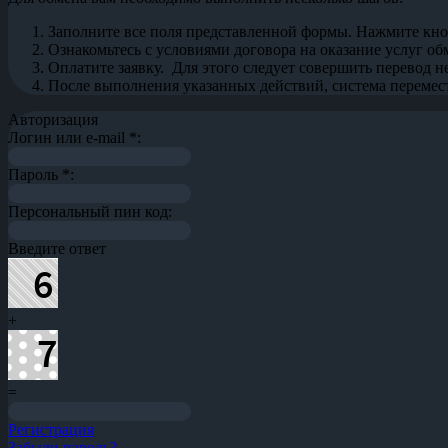
Заполните все поля представленной формы. Нажмите кн
Ознакомьтесь с условиями договора на оказание услуг об
Оплатите заявку. Для этого следует совершить перевод 
После выполнения указанных действий, система перемести
Авторизация
Логин или e-mail
*
:
Пароль
*
:
Персональный пин код:
Введите ответ
+
=
Регистрация
Забыли пароль?