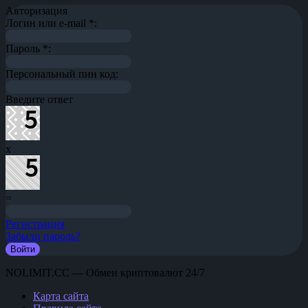
Авторизация
Логин или e-mail
*
:
Пароль
*
:
Персональный пин код:
Введите ответ
x
=
Регистрация
Забыли пароль?
NOLIMIT.CC — Обмен криптовалют 24/7
Карта сайта