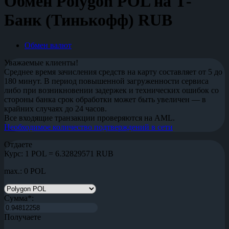
Обмен Polygon POL на Т-
Банк (Тинькофф) RUB
Обмен валют
Уважаемые клиенты!
Среднее время зачисления средств на карту составляет от 5 до
180 минут. В период повышенной загруженности сервиса
либо при возникновении задержек и технических ошибок со
стороны банка срок обработки может быть увеличен — в
крайних случаях до 24 часов.
Все входящие транзакции проверяются на AML.
Необходимое количество подтверждений в сети
Отдаете
Курс:
1 POL = 6.32829571 RUB
max.: 0 POL
Сумма
*
:
Получаете