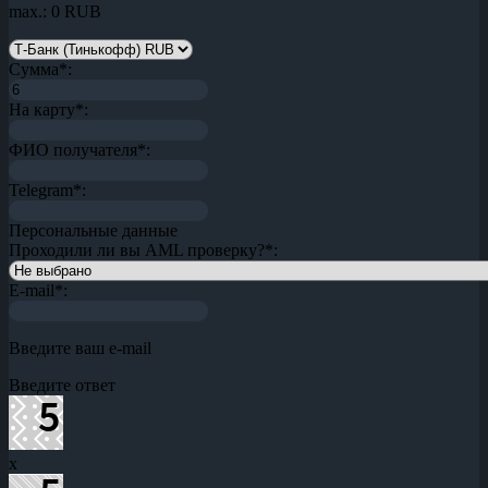
max.: 0 RUB
Сумма
*
:
На карту
*
:
ФИО получателя
*
:
Telegram
*
:
Персональные данные
Проходили ли вы AML проверку?
*
:
E-mail
*
:
Введите ваш e-mail
Введите ответ
x