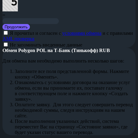
=
Я прочитал и согласен с
условиями обмена
и с правилами
AML проверки
Не запоминать введенные данные
Обмен Polygon POL на Т-Банк (Тинькофф) RUB
Для обмена вам необходимо выполнить несколько шагов:
Заполните все поля представленной формы. Нажмите
кнопку «Обменять».
Ознакомьтесь с условиями договора на оказание услуг
обмена, если вы принимаете их, поставьте галочку
в соответствующем поле и нажмите кнопку «Создать
заявку».
Оплатите заявку. Для этого следует совершить перевод
необходимой суммы, следуя инструкциям на нашем
сайте.
После выполнения указанных действий, система
переместит Вас на страницу «Состояние заявки», где
будет указан статус вашего перевода.