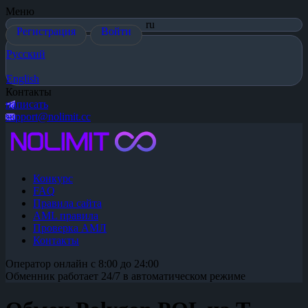
Меню
ru
Регистрация
Войти
Русский
English
Контакты
написать
support@nolimit.cc
Конкурс
FAQ
Правила сайта
AML правила
Проверка АМЛ
Контакты
Оператор онлайн с 8:00 до 24:00
Обменник работает 24/7 в автоматическом режиме