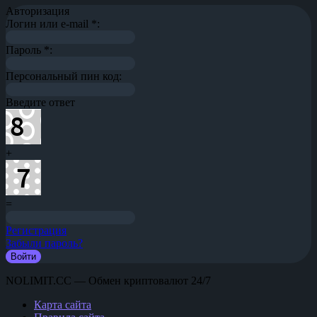
Авторизация
Логин или e-mail
*
:
Пароль
*
:
Персональный пин код:
Введите ответ
+
=
Регистрация
Забыли пароль?
NOLIMIT.CC — Обмен криптовалют 24/7
Карта сайта