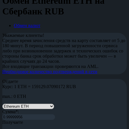
Обмен Ethereum ETH на
Сбербанк RUB
Обмен валют
Уважаемые клиенты!
Среднее время зачисления средств на карту составляет от 5 до
180 минут. В период повышенной загруженности сервиса
либо при возникновении задержек и технических ошибок со
стороны банка срок обработки может быть увеличен — в
крайних случаях до 24 часов.
Все входящие транзакции проверяются на AML.
Необходимое количество подтверждений в сети
Отдаете
Курс:
1 ETH = 159129.07090172 RUB
max.: 0 ETH
Сумма
*
:
Получаете