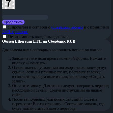
=
Я прочитал и согласен с
условиями обмена
и с правилами
AML проверки
Не запоминать введенные данные
Обмен Ethereum ETH на Сбербанк RUB
Для обмена вам необходимо выполнить несколько шагов:
Заполните все поля представленной формы. Нажмите
кнопку «Обменять».
Ознакомьтесь с условиями договора на оказание услуг
обмена, если вы принимаете их, поставьте галочку
в соответствующем поле и нажмите кнопку «Создать
заявку».
Оплатите заявку. Для этого следует совершить перевод
необходимой суммы, следуя инструкциям на нашем
сайте.
После выполнения указанных действий, система
переместит Вас на страницу «Состояние заявки», где
будет указан статус вашего перевода.