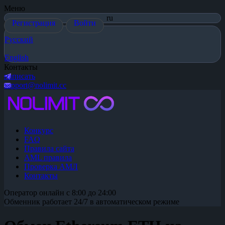
Меню
ru
Регистрация
Войти
Русский
English
Контакты
написать
support@nolimit.cc
Конкурс
FAQ
Правила сайта
AML правила
Проверка АМЛ
Контакты
Оператор онлайн с 8:00 до 24:00
Обменник работает 24/7 в автоматическом режиме