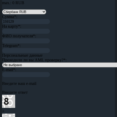
max.: 0 RUB
Сумма
*
:
На карту
*
:
ФИО получателя
*
:
Telegram
*
:
Персональные данные
Проходили ли вы AML проверку?
*
:
E-mail
*
:
Введите ваш e-mail
Введите ответ
+